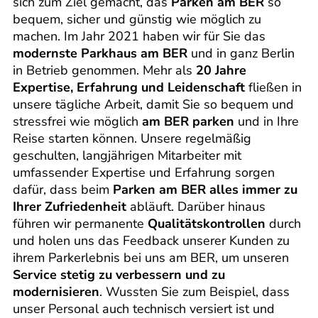
sich zum Ziel gemacht, das
Parken am BER
so
bequem, sicher und günstig wie möglich zu
machen. Im Jahr 2021 haben wir für Sie das
modernste Parkhaus am BER
und in ganz Berlin
in Betrieb genommen. Mehr als
20 Jahre
Expertise, Erfahrung und Leidenschaft
fließen in
unsere tägliche Arbeit, damit Sie so bequem und
stressfrei wie möglich
am BER parken
und in Ihre
Reise starten können. Unsere regelmäßig
geschulten, langjährigen Mitarbeiter mit
umfassender Expertise und Erfahrung sorgen
dafür, dass beim
Parken am BER alles immer zu
Ihrer Zufriedenheit
abläuft. Darüber hinaus
führen wir permanente
Qualitätskontrollen
durch
und holen uns das Feedback unserer Kunden zu
ihrem Parkerlebnis bei uns am BER, um unseren
Service stetig zu verbessern und zu
modernisieren
. Wussten Sie zum Beispiel, dass
unser Personal auch technisch versiert ist und