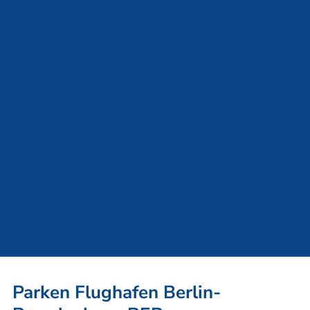
4.9
4.865 Bewertungen
1.890 Bewertungen
Premium Transfer
Fester Takt alle 20 Minuten
Große Niederflurbusse
In 10 Minuten am Terminal
Fast Check-In
Durch Kennzeichenerkennung
Keine Wartezeit
Freie Platzwahl
Rund um die Uhr sicher
24/7 Personal vor Ort
Kameraüberwachung
Vollumzäuntes Gelände
Parken Flughafen Berlin-