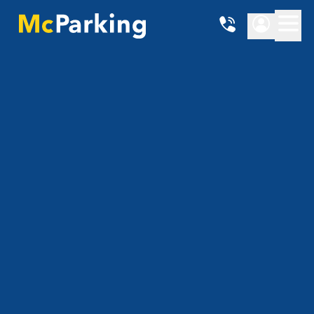
Ort
{{ getHubName() }}
Datum von
Datum bis
Preise anzeigen
4.86