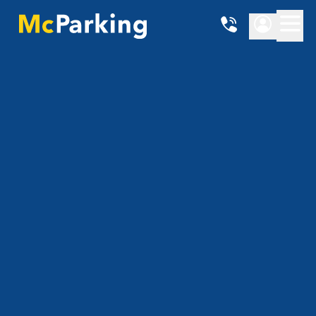
Ort
{{ getHubName() }}
Datum von
Datum bis
Preise anzeigen
4.86