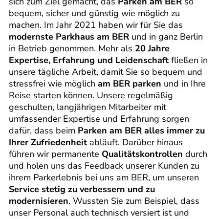
sich zum Ziel gemacht, das
Parken am BER
so
bequem, sicher und günstig wie möglich zu
machen. Im Jahr 2021 haben wir für Sie das
modernste Parkhaus am BER
und in ganz Berlin
in Betrieb genommen. Mehr als
20 Jahre
Expertise, Erfahrung und Leidenschaft
fließen in
unsere tägliche Arbeit, damit Sie so bequem und
stressfrei wie möglich
am BER parken
und in Ihre
Reise starten können. Unsere regelmäßig
geschulten, langjährigen Mitarbeiter mit
umfassender Expertise und Erfahrung sorgen
dafür, dass beim
Parken am BER alles immer zu
Ihrer Zufriedenheit
abläuft. Darüber hinaus
führen wir permanente
Qualitätskontrollen
durch
und holen uns das Feedback unserer Kunden zu
ihrem Parkerlebnis bei uns am BER, um unseren
Service stetig zu verbessern und zu
modernisieren
. Wussten Sie zum Beispiel, dass
unser Personal auch technisch versiert ist und