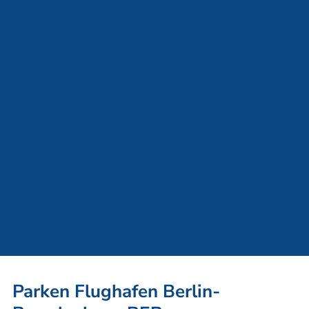
4.9
4.865 Bewertungen
1.890 Bewertungen
Premium Transfer
Fester Takt alle 20 Minuten
Große Niederflurbusse
In 10 Minuten am Terminal
Fast Check-In
Durch Kennzeichenerkennung
Keine Wartezeit
Freie Platzwahl
Rund um die Uhr sicher
24/7 Personal vor Ort
Kameraüberwachung
Vollumzäuntes Gelände
Parken Flughafen Berlin-